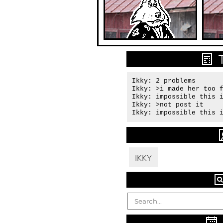
Ikky: 2 problems

Ikky: >i made her too f
Ikky: impossible this i
Ikky: >not post it

Ikky: impossible this 
IKKY